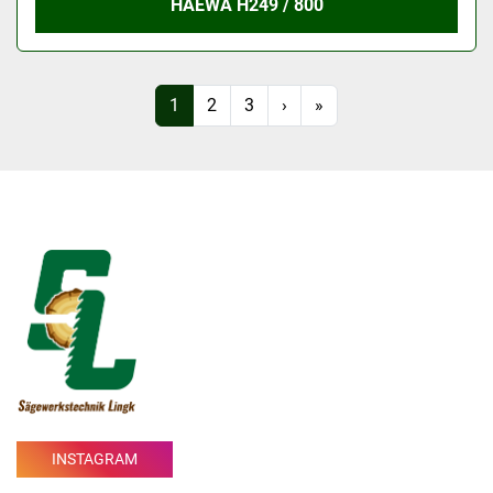
HAEWA H249 / 800
1
2
3
›
»
INSTAGRAM