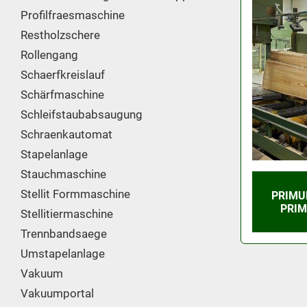
Profilfraesmaschine
Restholzschere
Rollengang
Schaerfkreislauf
Schärfmaschine
Schleifstaubabsaugung
Schraenkautomat
Stapelanlage
Stauchmaschine
Stellit Formmaschine
PRIMU
PRIM
Stellitiermaschine
Trennbandsaege
Umstapelanlage
Vakuum
Vakuumportal