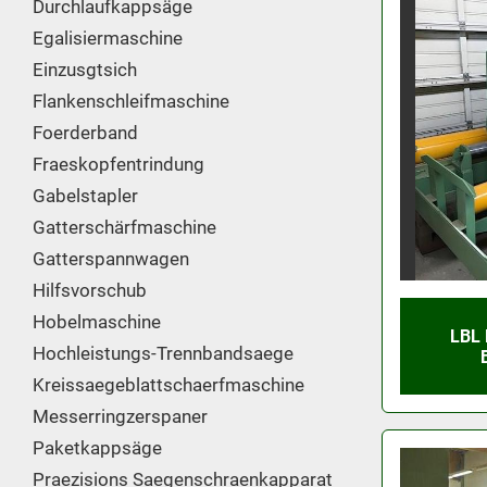
Durchlaufkappsäge
Egalisiermaschine
Einzusgtsich
Flankenschleifmaschine
Foerderband
Fraeskopfentrindung
Gabelstapler
Gatterschärfmaschine
Gatterspannwagen
Hilfsvorschub
Hobelmaschine
LBL
Hochleistungs-Trennbandsaege
Kreissaegeblattschaerfmaschine
Messerringzerspaner
Paketkappsäge
Praezisions Saegenschraenkapparat