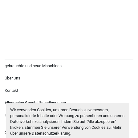
gebrauchte und neue Maschinen
Über Uns
Kontakt
Allgemeine Geschäftsbedingungen
Wir verwenden Cookies, um Ihren Besuch zu verbessern,
Impressum
personalisierte Inhalte oder Werbung zu präsentieren und unseren
Datenverkehr zu analysieren. Indem Sie auf "Alle akzeptieren"
klicken, stimmen Sie unserer Verwendung von Cookies zu. Mehr
Cookie-Einstellungen
© Copyright
Sägewerkstechnik Lingk
2026
über unsere
Datenschutzerklärung
.