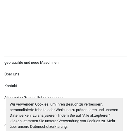
gebrauchte und neue Maschinen
Über Uns
Kontakt
Allgemeine Geschäftsbedingungen
Wir verwenden Cookies, um Ihren Besuch zu verbessern,
Impressum
personalisierte Inhalte oder Werbung zu präsentieren und unseren
Datenverkehr zu analysieren. Indem Sie auf "Alle akzeptieren"
klicken, stimmen Sie unserer Verwendung von Cookies zu. Mehr
Cookie-Einstellungen
© Copyright
Sägewerkstechnik Lingk
2026
über unsere
Datenschutzerklärung
.